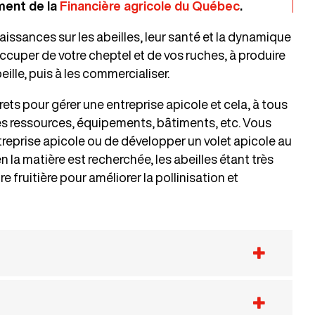
ment de la
Financière agricole du Québec
.
ssances sur les abeilles, leur santé et la dynamique
cuper de votre cheptel et de vos ruches, à produire
eille, puis à les commercialiser.
rets pour gérer une entreprise apicole et cela, à tous
des ressources, équipements, bâtiments, etc. Vous
reprise apicole ou de développer un volet apicole au
en la matière est recherchée, les abeilles étant très
e fruitière pour améliorer la pollinisation et
ndre à l’un des critères suivants :