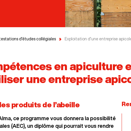
testations d’études collégiales
Exploitation d’une entreprise apicol
étences en apiculture et
liser une entreprise apic
s produits de l’abeille
Re
’Alma, ce programme vous donnera la possibilité
ales (AEC), un diplôme qui pourrait vous rendre