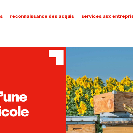
ns
reconnaissance des acquis
services aux entrepri
d’une
icole