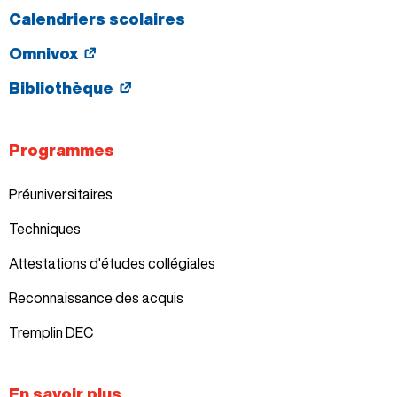
assurer l’intégration de l’étudiant à la vie
Calendriers scolaires
professionnelle en développant des habiletés
Omnivox
et des aptitudes lui permettant d’exercer
adéquatement ses tâches.
Bibliothèque
Programmes
Préuniversitaires
Techniques
Attestations d'études collégiales
Reconnaissance des acquis
Tremplin DEC
En savoir plus