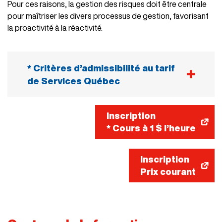
Pour ces raisons, la gestion des risques doit être centrale
pour maîtriser les divers processus de gestion, favorisant
la proactivité à la réactivité.
* Critères d’admissibilité au tarif
de Services Québec
Travailleurs en emploi
Inscription
Travailleurs autonomes (15 heures et plus
* Cours à 1 $ l’heure
par semaine)
Personnes temporairement sans emploi,
Inscription
c’est-à-dire qu’elles visent un retour en
Prix courant
emploi à court terme
Les formations subventionnées sont
réservées en priorité à la clientèle résidant
ou travaillant dans les régions de