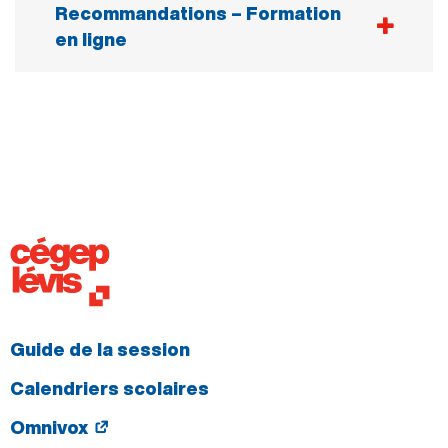
Recommandations – Formation
en ligne
Internet haute vitesse intermédiaire (3 Mb/s)
ou plus rapide
Windows XP, Vista, 7, 8 ou 10, Linux ou Mac
OS X 10.6 ou plus récent
Micro et webcam
Libérez la bande passante autant que possible
(aucun téléchargement sur votre réseau
pendant que vous êtes sur la plateforme).
Guide de la session
Calendriers scolaires
Omnivox