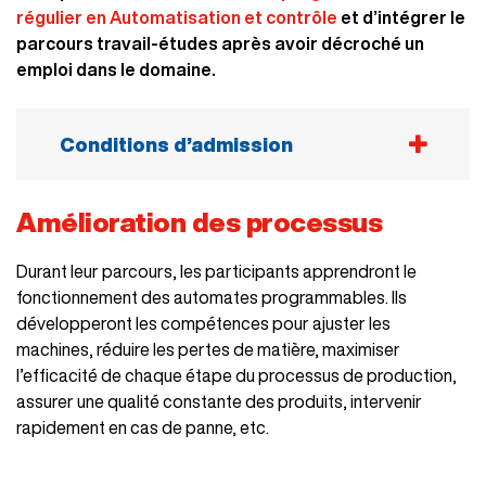
régulier en Automatisation et contrôle
et d’intégrer le
parcours travail-études après avoir décroché un
emploi dans le domaine.
Conditions d’admission
Pour être admissible, vous devez répondre
Amélioration des processus
à l’un des critères suivants :
Durant leur parcours, les participants apprendront le
Vous avez interrompu vos études à temps
fonctionnement des automates programmables. Ils
plein pendant au moins deux sessions
développeront les compétences pour ajuster les
consécutives ou une année scolaire;
machines, réduire les pertes de matière, maximiser
Vous avez poursuivi des études
l’efficacité de chaque étape du processus de production,
postsecondaires à temps plein pendant au
assurer une qualité constante des produits, intervenir
moins deux sessions consécutives ou une
rapidement en cas de panne, etc.
année scolaire;