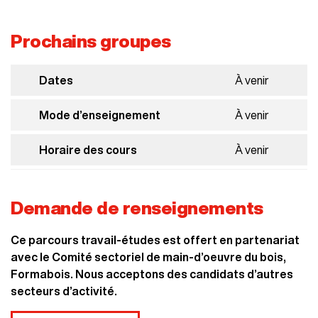
Vous avez interrompu vos études à temps
plein pendant une session et vous avez
Prochains groupes
poursuivi des études postsecondaires à
temps plein pendant une session;
Dates
À venir
Vous détenez un diplôme d’études
professionnelles (DEP);
Mode d’enseignement
À venir
Vous détenez un diplôme d’études
secondaires (DES) et vous souhaitez suivre
Horaire des cours
À venir
une formation pour laquelle il n’existe aucun
programme conduisant au diplôme
d’études collégiales (DEC).
Demande de renseignements
De plus, vous devez détenir :
Ce parcours travail-études est offert en partenariat
Un diplôme d’études secondaires (DES);
avec le Comité sectoriel de main-d’oeuvre du bois,
Formabois. Nous acceptons des candidats d’autres
ou
secteurs d’activité.
Un diplôme d’études professionnelles (DEP)