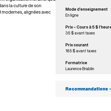
dans la culture de son
Mode d’enseignement
H modernes, alignées avec
En ligne
naires de manière plus
Prix – Cours à 5 $ l’heur
35 $ avant taxes
iaux
 des approches
Prix courant
pant que pour
185 $ avant taxes
Formatrice
es façons de travailler
Laurence Brablin
Recommandations – 
Ordinateur récent (
recommandés)