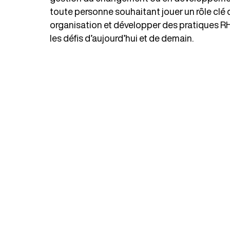
toute personne souhaitant jouer un rôle clé 
Revoir ses pratiques RH
organisation et développer des pratiques R
Soutenir les équipes et les gestion
les défis d’aujourd’hui et de demain.
juste et plus efficace.
Comprendre les risques psychosoc
Accompagner sans s’épuiser avec
soutenables autant pour le partici
l’ensemble de l’organisation
Intégrer progressivement de nouvell
tout en prenant du recul