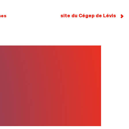
site du Cégep de Lévis
ses