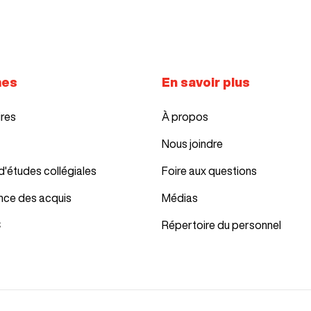
Internet haute vite
Casque d’écoute a
mes
En savoir plus
ires
À propos
Nous joindre
d'études collégiales
Foire aux questions
nce des acquis
Médias
C
Répertoire du personnel