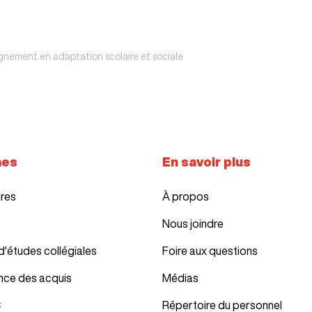
gnement en adaptation scolaire et sociale
mes
En savoir plus
ires
À propos
Nous joindre
d'études collégiales
Foire aux questions
nce des acquis
Médias
C
Répertoire du personnel