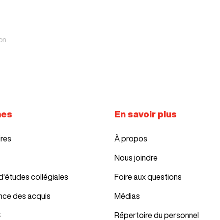
on
mes
En savoir plus
ires
À propos
Nous joindre
d'études collégiales
Foire aux questions
nce des acquis
Médias
C
Répertoire du personnel