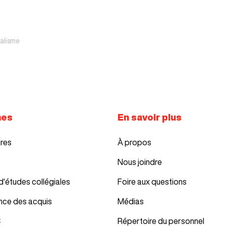
alisme
mes
En savoir plus
ires
À propos
Nous joindre
d'études collégiales
Foire aux questions
nce des acquis
Médias
C
Répertoire du personnel