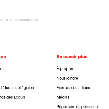
ces biopharmaceutiques
mes
En savoir plus
ires
À propos
Nous joindre
d'études collégiales
Foire aux questions
nce des acquis
Médias
C
Répertoire du personnel