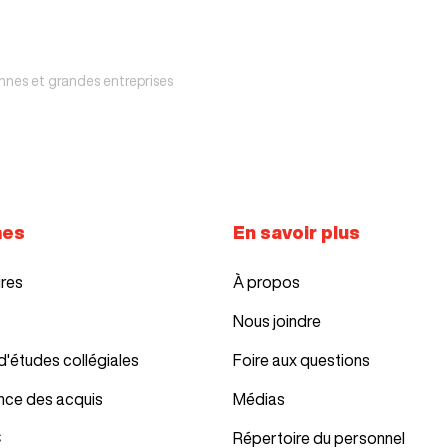
nes et grandes entreprises
mes
En savoir plus
ires
À propos
Nous joindre
d'études collégiales
Foire aux questions
nce des acquis
Médias
C
Répertoire du personnel