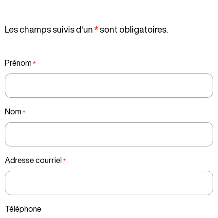
Musique et visions du monde
10 œuvres pour démystifier l’art
Les champs suivis d'un
*
sont obligatoires.
Voyage autour du monde
Théorie : 2
Labo : 1
Perso : 3
Prénom
Nom
Adresse courriel
Téléphone