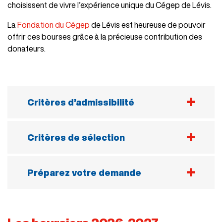
choisissent de vivre l’expérience unique du Cégep de Lévis.
La
Fondation du Cégep
de Lévis est heureuse de pouvoir
offrir ces bourses grâce à la précieuse contribution des
donateurs.
Critères d’admissibilité
Être en voie de terminer vos études
secondaires.
Critères de sélection
Être inscrit à temps complet au Cégep de
La qualité de votre dossier d’implication
er
Lévis lors du 1
tour d’admission 2026.
Préparez votre demande
Vos motivations à étudier au Cégep de
Conserver une moyenne générale de 80 %
Lévis
Assurez-vous de répondre aux conditions
et plus jusqu’à la fin de vos études
d’admissibilité et lisez les critères de
La qualité de votre dossier de candidature
secondaires.
sélection.