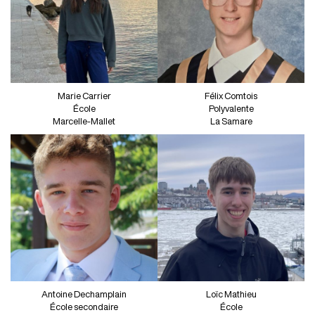
Marie Carrier
Félix Comtois
École
Polyvalente
Marcelle-Mallet
La Samare
Antoine Dechamplain
Loïc Mathieu
École secondaire
École