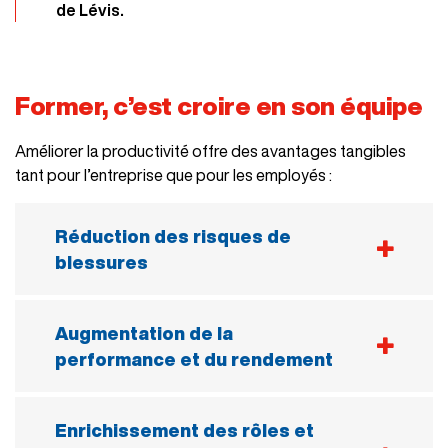
de Lévis.
Former, c’est croire en son équipe
Améliorer la productivité offre des avantages tangibles
tant pour l’entreprise que pour les employés :
Réduction des risques de
blessures
En usine, de nombreuses tâches sont répétitives
et exigeantes. En automatisant une partie de
Augmentation de la
ces opérations, on crée un environnement de
performance et du rendement
travail plus sécuritaire, où les employés sont
moins exposés aux efforts pénibles et aux
Les machines peuvent fonctionner 24 heures sur
blessures.
24 avec un minimum de supervision, ce qui peut
Enrichissement des rôles et