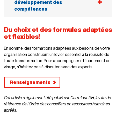
générer un retour sur investissement (ROI)
développement des
important. Il devient donc essentiel d’impliquer
compétences
les employés dans cette transition afin
d’assurer la pérennité des changements
En déléguant les tâches répétitives et difficiles
technologiques à long terme.
aux machines, les opérateurs peuvent obtenir
Du choix et des formules adaptées
un emploi plus intéressant et gratifiant, si on leur
et flexibles!
en donne la chance. En suivant différentes
formations, plusieurs pourront développer de
En somme, des formations adaptées aux besoins de votre
nouvelles compétences et se requalifier.
organisation constituent un levier essentiel à la réussite de
toute transformation. Pour accompagner efficacement ce
virage, n’hésitez pas à discuter avec des experts.
Renseignements
Cet article a également été publié sur Carrefour RH, le site de
référence de l’Ordre des conseillers en ressources humaines
agréés.