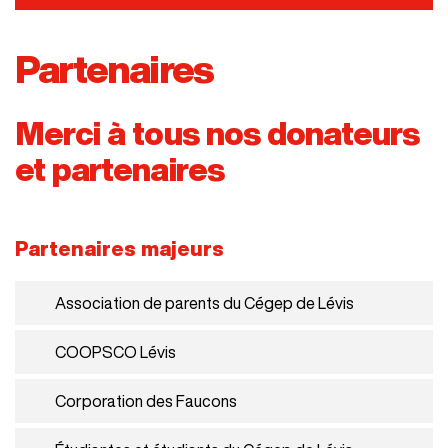
accueil
Partenaires
réalisations
partenaires
Merci à tous nos donateurs
et partenaires
gouvernance
faire un don
Partenaires majeurs
Association de parents du Cégep de Lévis
COOPSCO Lévis
Corporation des Faucons