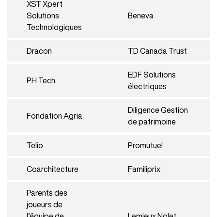
XST Xpert
Solutions
Beneva
Technologiques
Dracon
TD Canada Trust
EDF Solutions
PH Tech
électriques
Diligence Gestion
Fondation Agria
de patrimoine
Telio
Promutuel
Coarchitecture
Familiprix
Parents des
joueurs de
l’équipe de
Lemieux Nolet