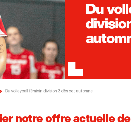
Du voll
divisio
autom
Du volleyball féminin division 3 dès cet automne
er notre offre actuelle d