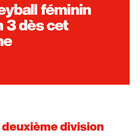
eyball féminin
n 3 dès cet
ne
e deuxième division