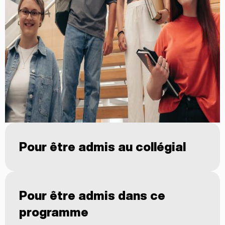
Pour être admis au collégial
Le candidat doit satisfaire à l’une des
conditions suivantes :
Pour être admis dans ce
Détenir un diplôme d’études secondaires (DES)
Détenir un diplôme d’études professionnelles
programme
(DEP)