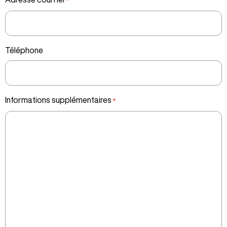
Partir en sac à dos
Musique et visions du monde
10 œuvres pour démystifier l’art
Voyage autour du monde
Téléphone
Théorie : 2
Labo : 1
Perso : 3
Informations supplémentaires