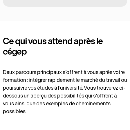
Avoir réussi les préalables du secondaire :
Avoir une formation jugée équivalente par le
cégep
e
Mathématiques : Technico-sciences 4
ou
Avoir une formation et une expérience jugées
e
Sciences naturelles 4
ou Culture, société et
suffisantes par le cégep : le candidat doit avoir
e
technique 5
interrompu ses études à temps plein pendant
e
Science et technologie de l’environnement 4
Ce qui vous attend après le
au moins 24 mois (de façon cumulative).
e
ou Science de l’environnement 4
cégep
Autres exigences obligatoires
Le titulaire d’un DEP doit obligatoirement avoir
Deux parcours principaux s’offrent à vous après votre
réussi les matières suivantes :
formation : intégrer rapidement le marché du travail ou
e
Langue d’enseignement de la 5
secondaire
poursuivre vos études à l’université. Vous trouverez ci-
e
Langue seconde de la 5
secondaire
dessous un aperçu des possibilités qui s’offrent à
e
Mathématiques de la 4
secondaire
vous ainsi que des exemples de cheminements
possibles.