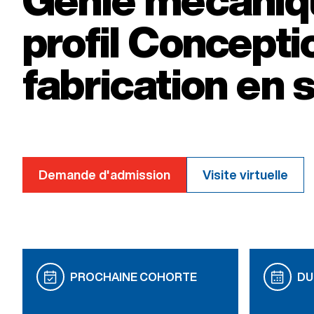
profil Concepti
programmes offerts
fabrication en 
Demande d'admission
Visite virtuelle
PROCHAINE COHORTE
DU