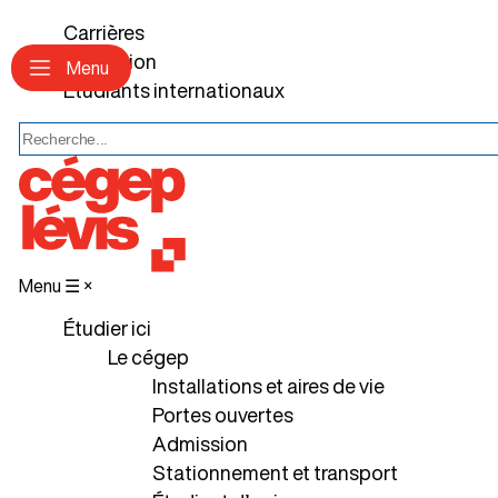
Carrières
Fondation
Menu
Étudiants internationaux
Description
À
propos
du
programme
Conditions
Menu ☰
×
d'admission
Étudier ici
Ce
Le cégep
qui
Installations et aires de vie
vous
Portes ouvertes
attend
Admission
après
Stationnement et transport
le