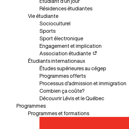
cégep
Étudiant d’un jour
Résidences étudiantes
Grille
Vie étudiante
de
Socioculturel
cours
Sports
Foire
Sport électronique
aux
Engagement et implication
questions
Association étudiante
Étudiants internationaux
Demande
Études supérieures au cégep
d'information
Programmes offerts
Processus d’admission et immigration
Combien ça coûte?
Découvrir Lévis et le Québec
Programmes
Programmes et formations