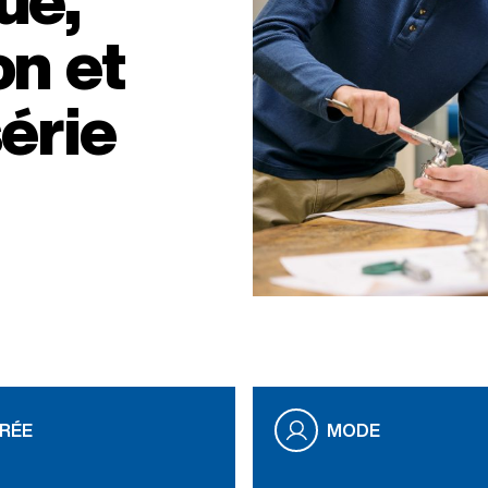
on et
série
RÉE
MODE