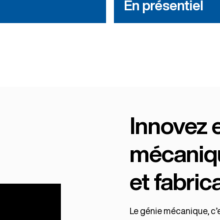
En présentiel
Innovez e
mécaniqu
et fabric
Le génie mécanique, c’e