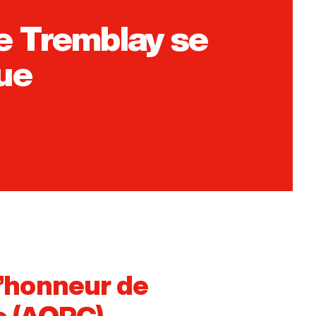
e Tremblay se
gue
d’honneur de