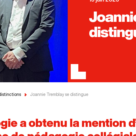
Joanni
distin
distinctions
Joannie Tremblay se distingue
ogie a obtenu la mention 