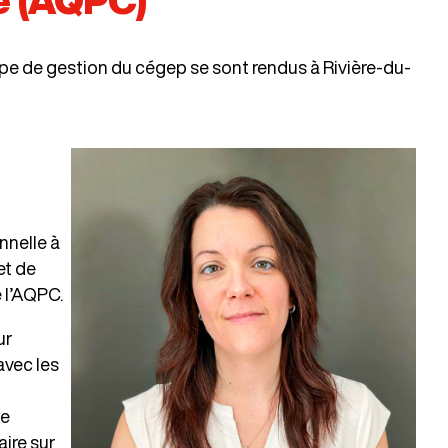
e (AQPC)
uipe de gestion du cégep se sont rendus à Rivière-du-
nnelle à
et de
 l’AQPC.
ur
avec les
de
aire sur